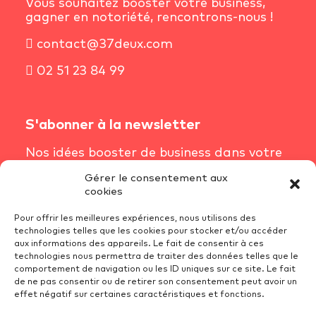
Vous souhaitez booster votre business,
gagner en notoriété, rencontrons-nous !
contact@37deux.com
02 51 23 84 99
S'abonner à la newsletter
Nos idées booster de business dans votre
boîte mail chaque semaine.
Gérer le consentement aux
cookies
S'inscrire à la newsletter
Pour offrir les meilleures expériences, nous utilisons des
technologies telles que les cookies pour stocker et/ou accéder
aux informations des appareils. Le fait de consentir à ces
technologies nous permettra de traiter des données telles que le
Conditions Générales de Vente
comportement de navigation ou les ID uniques sur ce site. Le fait
Mentions Légales
de ne pas consentir ou de retirer son consentement peut avoir un
effet négatif sur certaines caractéristiques et fonctions.
Recrutement