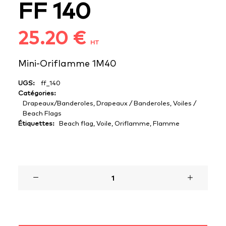
FF 140
25.20
€
HT
Mini-Oriflamme 1M40
UGS:
ff_140
Catégories:
Drapeaux/Banderoles
,
Drapeaux / Banderoles
,
Voiles /
Beach Flags
Étiquettes:
Beach flag
,
Voile
,
Oriflamme
,
Flamme
1000 en stock
quantité
de
FF
140