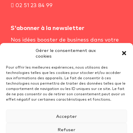
02 51 23 84 99
S'abonner à la newsletter
Nos idées booster de business dans votre
boîte mail chaque semaine.
Gérer le consentement aux
cookies
S'inscrire à la newsletter
Pour offrir les meilleures expériences, nous utilisons des
technologies telles que les cookies pour stocker et/ou accéder
aux informations des appareils. Le fait de consentir à ces
technologies nous permettra de traiter des données telles que le
Conditions Générales de Vente
comportement de navigation ou les ID uniques sur ce site. Le fait
Mentions Légales
de ne pas consentir ou de retirer son consentement peut avoir un
effet négatif sur certaines caractéristiques et fonctions.
Recrutement
Politique de cookies (UE)
Accepter
Protection des données
Refuser