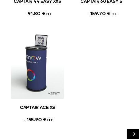
CAPTAIR 44 EASY XXS
CAPTAIR 60 EASY S
91.80
€
159.70
€
HT
HT
CAPTAIR ACE XS
155.90
€
HT
→