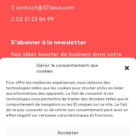
contact@37deux.com
02 51 23 84 99
S'abonner à la newsletter
Nos idées booster de business dans votre
boîte mail chaque semaine.
Gérer le consentement aux
cookies
S'inscrire à la newsletter
Pour offrir les meilleures expériences, nous utilisons des
technologies telles que les cookies pour stocker et/ou accéder
aux informations des appareils. Le fait de consentir à ces
technologies nous permettra de traiter des données telles que le
Conditions Générales de Vente
comportement de navigation ou les ID uniques sur ce site. Le fait
Mentions Légales
de ne pas consentir ou de retirer son consentement peut avoir un
effet négatif sur certaines caractéristiques et fonctions.
Recrutement
Politique de cookies (UE)
Accepter