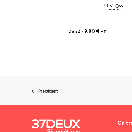
9.80
€
DS 32
HT
Précédent
On tr