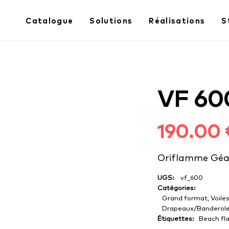
Catalogue
Solutions
Réalisations
S
VF 60
190.00
Oriflamme Géan
UGS:
vf_600
Catégories:
Grand format
,
Voile
Drapeaux/Banderol
Étiquettes:
Beach fl