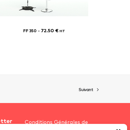
72.50
€
FF 350
T
HT
Suivant
etter
Conditions Générales de