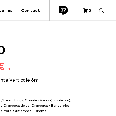
tories
Contact
0
0
€
HT
te Verticale 6m
s / Beach Flags
,
Grandes Voiles (plus de 5m)
,
es
,
Drapeaux de sol
,
Drapeaux / Banderoles
ag
,
Voile
,
Oriflamme
,
Flamme