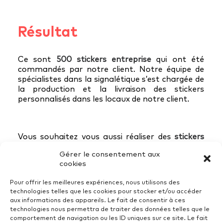
Résultat
Ce sont
500 stickers entreprise
qui ont été
commandés par notre client. Notre équipe de
spécialistes dans la signalétique s’est chargée de
la production et la livraison des stickers
personnalisés dans les locaux de notre client.
Vous souhaitez vous aussi réaliser des
stickers
entreprise personnalisés
pour promouvoir votre
Gérer le consentement aux
entreprise ? Consultez notre
rubrique de
cookies
solutions
et
contactez-nous
pour plus
d’informations !
Pour offrir les meilleures expériences, nous utilisons des
technologies telles que les cookies pour stocker et/ou accéder
aux informations des appareils. Le fait de consentir à ces
technologies nous permettra de traiter des données telles que le
comportement de navigation ou les ID uniques sur ce site. Le fait