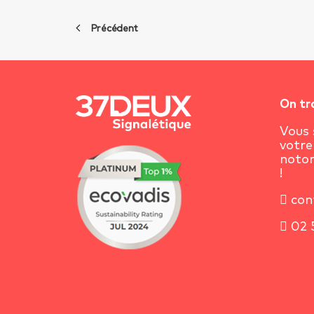
Précédent
On tr
Vous 
votre
notor
!
con
02 5