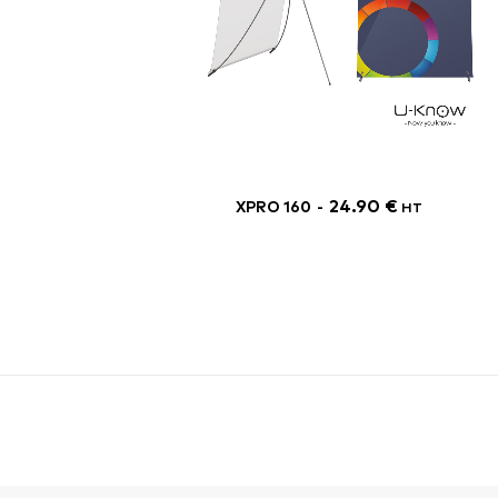
24.90
€
XPRO 160
HT