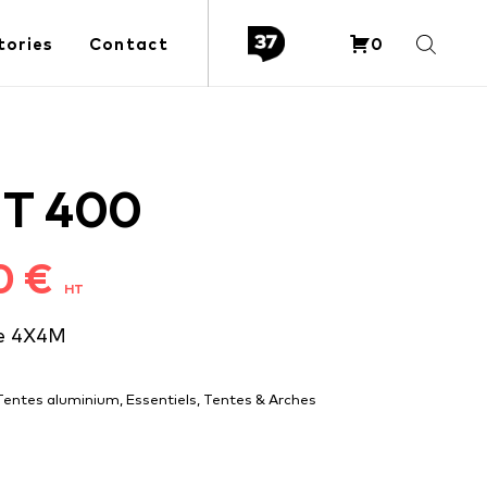
tories
Contact
0
T 400
00
€
HT
le 4X4M
Tentes aluminium
,
Essentiels
,
Tentes & Arches