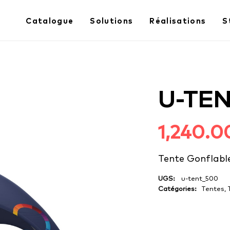
Catalogue
Solutions
Réalisations
S
U-TEN
1,240.
Tente Gonflab
UGS:
u-tent_500
Catégories:
Tentes
,
1000 en stock