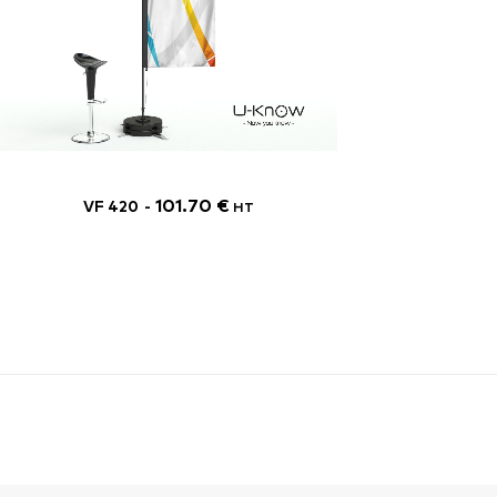
101.70
€
VF 420
U-
HT