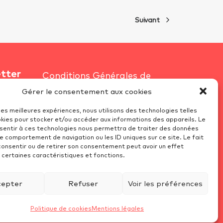
Suivant
etter
Conditions Générales de
Vente
Gérer le consentement aux cookies
îte
Mentions Légales
 les meilleures expériences, nous utilisons des technologies telles
okies pour stocker et/ou accéder aux informations des appareils. Le
Recrutement
nsentir à ces technologies nous permettra de traiter des données
Politique de cookies (UE)
le comportement de navigation ou les ID uniques sur ce site. Le fait
consentir ou de retirer son consentement peut avoir un effet
Protection des données
 certaines caractéristiques et fonctions.
cepter
Refuser
Voir les préférences
Politique de cookies
Mentions légales