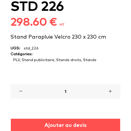
STD 226
298.60
€
HT
Stand Parapluie Velcro 230 x 230 cm
UGS:
std_226
Catégories:
PLV
,
Stand publicitaire
,
Stands droits
,
Stands
1000 en stock
quantité
de
STD
226
Ajouter au devis