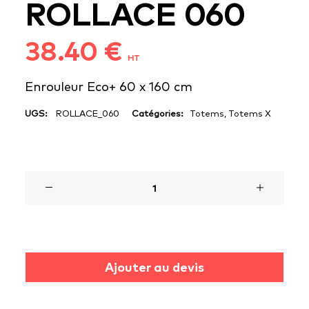
ROLLACE 060
38.40
€
HT
Enrouleur Eco+ 60 x 160 cm
UGS:
ROLLACE_060
Catégories:
Totems
,
Totems X
1000 en stock
quantité
de
ROLLACE
060
Ajouter au devis