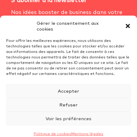
Nos idées booster de business dans votre
boîte mail chaque semaine.
Gérer le consentement aux
cookies
S'inscrire à la newsletter
Pour offrir les meilleures expériences, nous utilisons des
technologies telles que les cookies pour stocker et/ou accéder
aux informations des appareils. Le fait de consentir à ces
technologies nous permettra de traiter des données telles que le
Conditions Générales de Vente
comportement de navigation ou les ID uniques sur ce site. Le fait
Mentions Légales
de ne pas consentir ou de retirer son consentement peut avoir un
effet négatif sur certaines caractéristiques et fonctions.
Recrutement
Politique de cookies (UE)
Accepter
Protection des données
Refuser
Voir les préférences
Politique de cookies
Mentions légales